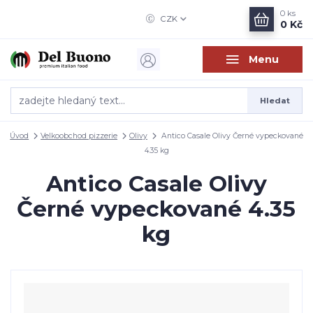
0
ks
CZK
0 Kč
Menu
Hledat
Úvod
Velkoobchod pizzerie
Olivy
Antico Casale Olivy Černé vypeckované
4.35 kg
Antico Casale Olivy
Černé vypeckované 4.35
kg