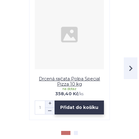
Drcená rajčata Polpa Special
Drcená raj
Pizza 10 kg
na dotaz
358,40 Kč
4
/
ks
Přidat do košíku