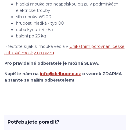
hladká mouka pro neapolskou pizzu v podmínkách
elektrické trouby
síla mouky W200
hrubost: hladká - typ 00
doba kynutí: 4 - 6h
balení po 25 kg
Přečtěte si jak si mouka vedla v
Unikátním porovnání české
a italské mouky na pizzu
.
Pro pravidelné odběratele je možná SLEVA.
Napište nám na
info@delbuono.cz
o vzorek ZDARMA
a staňte se naším odběratelem!
Potřebujete poradit?