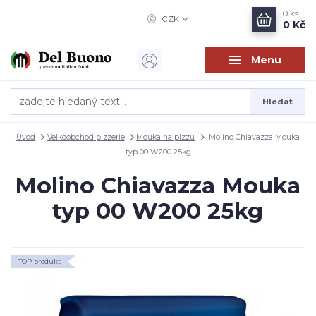
0
ks
CZK
0 Kč
Menu
Hledat
Úvod
Velkoobchod pizzerie
Mouka na pizzu
Molino Chiavazza Mouka
typ 00 W200 25kg
Molino Chiavazza Mouka
typ 00 W200 25kg
TOP produkt