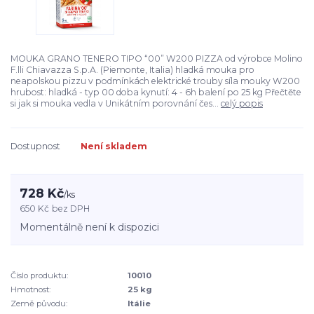
MOUKA GRANO TENERO TIPO “00” W200 PIZZA od výrobce Molino
F.lli Chiavazza S.p.A. (Piemonte, Italia) hladká mouka pro
neapolskou pizzu v podmínkách elektrické trouby síla mouky W200
hrubost: hladká - typ 00 doba kynutí: 4 - 6h balení po 25 kg Přečtěte
si jak si mouka vedla v Unikátním porovnání čes...
celý popis
Dostupnost
Není skladem
728 Kč
/
ks
650 Kč
bez DPH
Momentálně není k dispozici
Číslo produktu:
10010
Hmotnost:
25 kg
Země původu:
Itálie