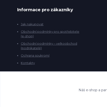
Informace pro zákazníky
Jak nakupovat
Obchodní podmínky pro spotřebitele
(e-shop)
Obchodní podmínky – velkoobchod
(podnikatelé)
Ochrana soukromí
Kontakty
Náš e-shop a par