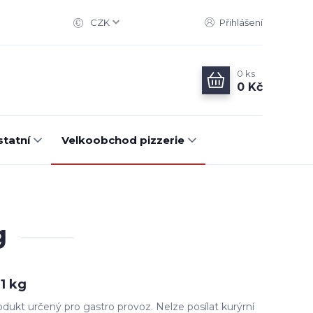
CZK
Přihlášení
0
ks
0 Kč
statní
Velkoobchod pizzerie
g
1 kg
dukt určený pro gastro provoz. Nelze posílat kurýrní