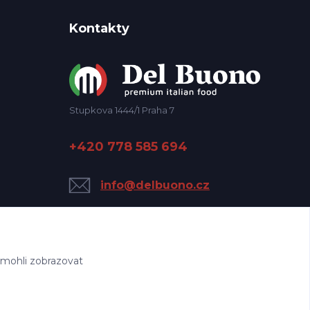
Kontakty
Stupkova 1444/1 Praha 7
+420 778 585 694
info@delbuono.cz
 mohli zobrazovat