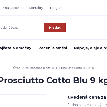
Jak nakupovat
Kontakty
Blog
Hledat
ajčata a omáčky
Pečení a směsi
Nápoje, oleje a o
Úvod
Velkoobchod pizzerie
Prosciutto Cotto Blu 9 kg
Prosciutto Cotto Blu 9 k
uvedená cena za 
Jedná se o chlazený pro