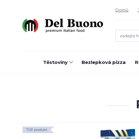
Domů
Těstoviny
Bezlepková pizza
R
TOP produkt