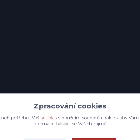
Zpracování cookies
tneři potřebují Váš
souhlas
s použitím souborů cookies, aby Vám
informace týkající se Vašich zájmů.