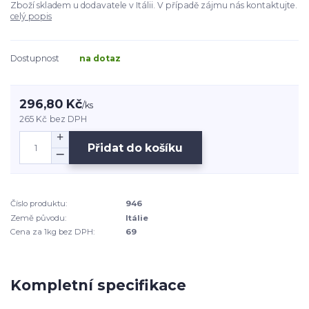
Zboží skladem u dodavatele v Itálii. V případě zájmu nás kontaktujte.
celý popis
Dostupnost
na dotaz
296,80 Kč
/
ks
265 Kč
bez DPH
Přidat do košíku
Číslo produktu:
946
Země původu:
Itálie
Cena za 1kg bez DPH:
69
Kompletní specifikace