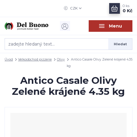
0
ks
CZK
0 Kč
Menu
Hledat
Úvod
Velkoobchod pizzerie
Olivy
Antico Casale Olivy Zelené krájené 4.35
kg
Antico Casale Olivy
Zelené krájené 4.35 kg