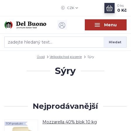
0
ks
CZK
0 Kč
Menu
Hledat
Úvod
Velkoobchod pizzerie
Sýry
Sýry
Nejprodávanější
Mozzarella 40% blok 10 kg
TOP produkt