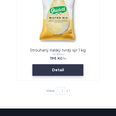
Strouhaný italský tvrdý sýr 1 kg
na dotaz
196 Kč
/
ks
Detail
strana
z 1