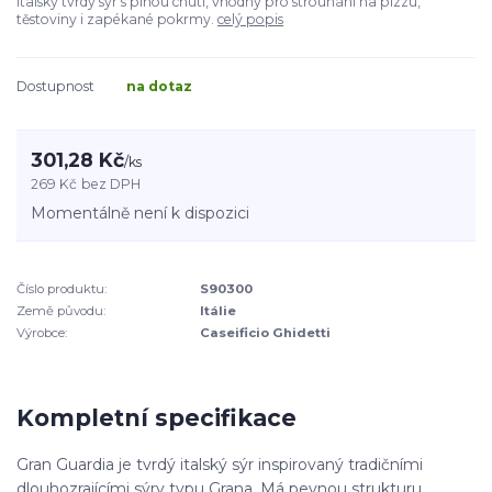
Italský tvrdý sýr s plnou chutí, vhodný pro strouhání na pizzu,
těstoviny i zapékané pokrmy.
celý popis
Dostupnost
na dotaz
301,28 Kč
/
ks
269 Kč
bez DPH
Momentálně není k dispozici
Číslo produktu:
S90300
Země původu:
Itálie
Výrobce:
Caseificio Ghidetti
Kompletní specifikace
Gran Guardia je tvrdý italský sýr inspirovaný tradičními
dlouhozrajícími sýry typu Grana. Má pevnou strukturu,