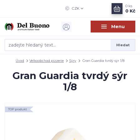
0
ks
CZK
0 Kč
Menu
Hledat
Úvod
Velkoobchod pizzerie
Sýry
Gran Guardia tvrdý sýr 1/8
Gran Guardia tvrdý sýr
1/8
TOP produkt