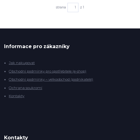
strana
z 1
Informace pro zákazníky
Jak nakupovat
Obchodní podmínky pro spotřebitele (e-shop)
Obchodní podmínky – velkoobchod (podnikatelé)
Ochrana soukromí
Kontakty
Kontakty