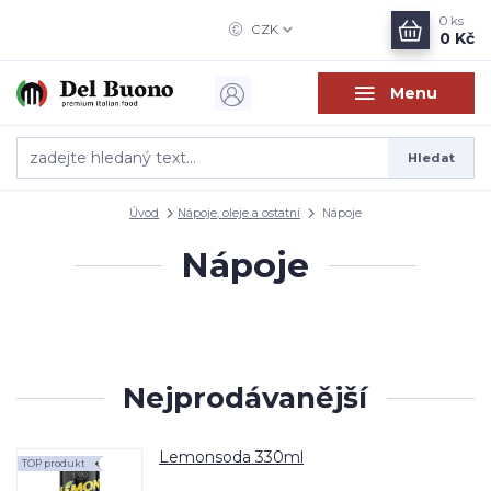
0
ks
CZK
0 Kč
Menu
Hledat
Úvod
Nápoje, oleje a ostatní
Nápoje
Nápoje
Nejprodávanější
Lemonsoda 330ml
TOP produkt