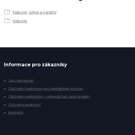
Nápoje, oleje a ostatní
Nápoje
Informace pro zákazníky
Jak nakupovat
Obchodní podmínky pro spotřebitele (e-shop)
Obchodní podmínky – velkoobchod (podnikatelé)
Ochrana soukromí
Kontakty