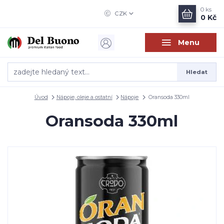
0
ks
CZK
0 Kč
Menu
Hledat
Úvod
Nápoje, oleje a ostatní
Nápoje
Oransoda 330ml
Oransoda 330ml