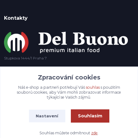
Kontakty
Stupkova 1444/1 Praha 7
+420 778 585 694
Zpracování cookies
info@delbuono.cz
Náš e-shop a partneři potřebují Váš
souhlas
s použitím
souborů cookies, aby Vám mohli zobrazovat informace
týkající se Vašich zájmů.
Souhlasím
Nastavení
Souhlas můžete odmítnout
zde
.