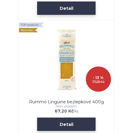
Detail
TOP produkt
Novinka
- 13 %
77,28 Kč
Rummo Linguine bezlepkové 400g
Není skladem
67,20 Kč
/
ks
Detail