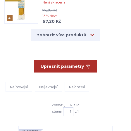
Není skladem
77,28 Kč
13 % sleva
3.
67,20 Kč
zobrazit více produktů
Upřesnit parametry
Nejnovější
Nejlevnější
Nejdražší
Zobrazuji 1-12 z 12
strana
z 1
TOP produkt