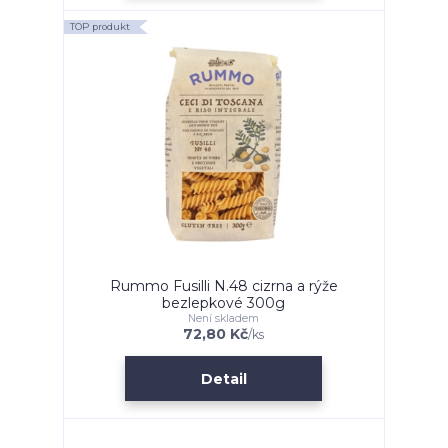
TOP produkt
Rummo Fusilli N.48 cizrna a rýže
bezlepkové 300g
Není skladem
72,80 Kč
/
ks
Detail