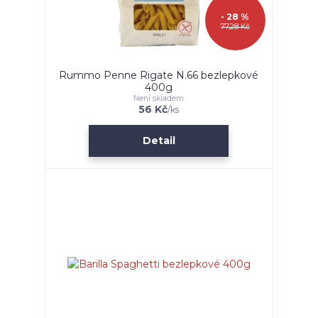
- 28 %
77,28 Kč
Rummo Penne Rigate N.66 bezlepkové
400g
Není skladem
56 Kč
/
ks
Detail