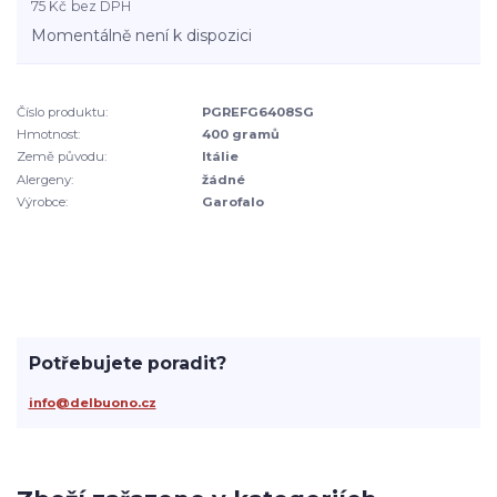
75 Kč
bez DPH
Momentálně není k dispozici
Číslo produktu:
PGREFG6408SG
Hmotnost:
400 gramů
Země původu:
Itálie
Alergeny:
žádné
Výrobce:
Garofalo
Potřebujete poradit?
info@delbuono.cz