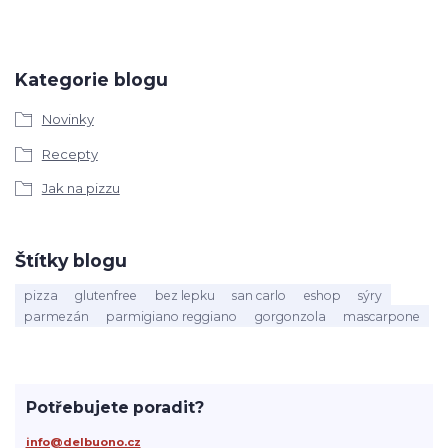
Kategorie blogu
Novinky
Recepty
Jak na pizzu
Štítky blogu
pizza
glutenfree
bez lepku
san carlo
eshop
sýry
parmezán
parmigiano reggiano
gorgonzola
mascarpone
Potřebujete poradit?
info@delbuono.cz