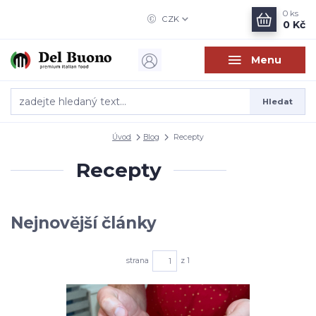
0
ks
CZK
0 Kč
Menu
Hledat
Úvod
Blog
Recepty
Recepty
Nejnovější články
strana
z 1