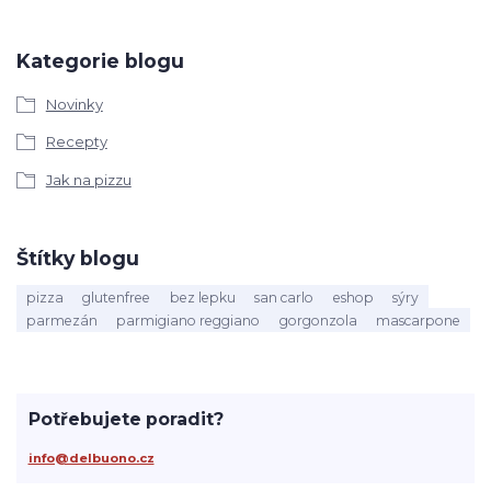
Kategorie blogu
Novinky
Recepty
Jak na pizzu
Štítky blogu
pizza
glutenfree
bez lepku
san carlo
eshop
sýry
parmezán
parmigiano reggiano
gorgonzola
mascarpone
Potřebujete poradit?
info@delbuono.cz