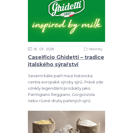
16
03
2026
Novinky
Caseificio Ghidetti – tradice
italského sýrařství
Severní Itálie patří mezi historická
centra evropské výroby sýrů. Právě zde
vznikly legendární produkty jako
Parmigiano Reggiano, Gorgonzola
nebo různé druhy pařených sýrů.