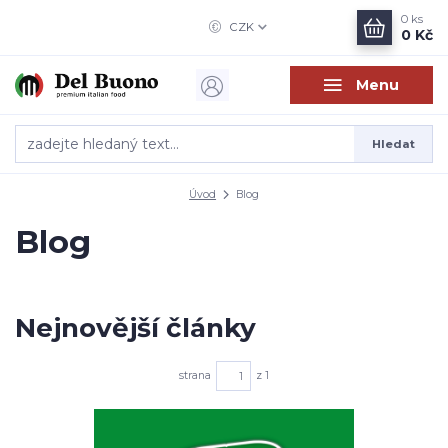
0
ks
CZK
0 Kč
Menu
Hledat
Úvod
Blog
Blog
Nejnovější články
strana
z 1