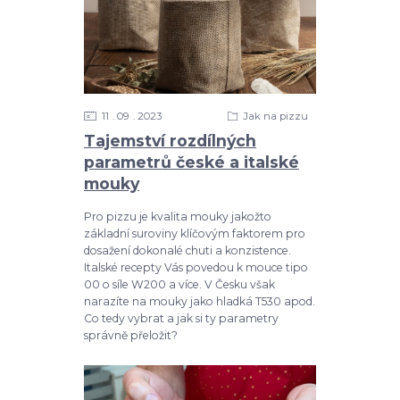
11
09
2023
Jak na pizzu
Tajemství rozdílných
parametrů české a italské
mouky
Pro pizzu je kvalita mouky jakožto
základní suroviny klíčovým faktorem pro
dosažení dokonalé chuti a konzistence.
Italské recepty Vás povedou k mouce tipo
00 o síle W200 a více. V Česku však
narazíte na mouky jako hladká T530 apod.
Co tedy vybrat a jak si ty parametry
správně přeložit?