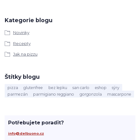
Kategorie blogu
Novinky
Recepty
Jak na pizzu
Štítky blogu
pizza
glutenfree
bez lepku
san carlo
eshop
sýry
parmezán
parmigiano reggiano
gorgonzola
mascarpone
Potřebujete poradit?
info@delbuono.cz