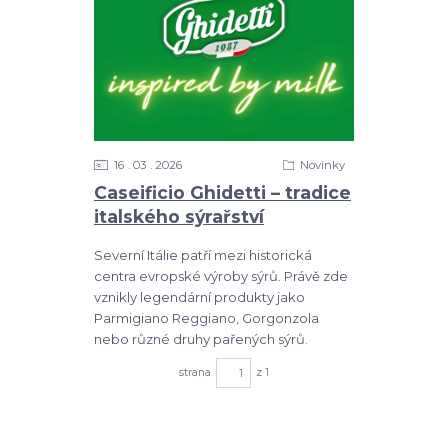
16
03
2026
Novinky
Caseificio Ghidetti – tradice
italského sýrařství
Severní Itálie patří mezi historická
centra evropské výroby sýrů. Právě zde
vznikly legendární produkty jako
Parmigiano Reggiano, Gorgonzola
nebo různé druhy pařených sýrů.
strana
z 1