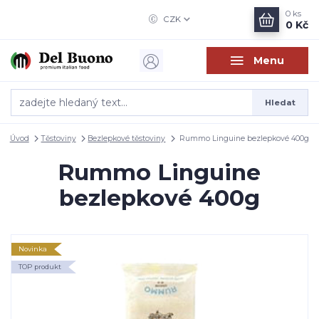
0
ks
CZK
0 Kč
Menu
Hledat
Úvod
Těstoviny
Bezlepkové těstoviny
Rummo Linguine bezlepkové 400g
Rummo Linguine
bezlepkové 400g
Novinka
TOP produkt