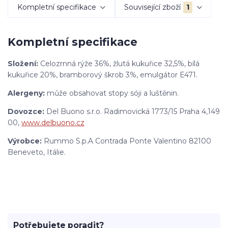
Kompletní specifikace
Související zboží
1
Kompletní specifikace
Složení:
Celozrnná rýže 36%, žlutá kukuřice 32,5%, bílá
kukuřice 20%, bramborový škrob 3%, emulgátor E471.
Alergeny:
může obsahovat stopy sóji a luštěnin.
Dovozce:
Del Buono s.r.o. Radimovická 1773/15 Praha 4,
149
00,
www.delbuono.cz
Výrobce:
Rummo S.p.A Contrada Ponte Valentino 82100
Beneveto, Itálie.
Potřebujete poradit?