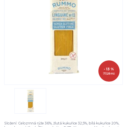
- 13 %
77,28 Kč
Složení: Celozrnná rýže 36%, žlutá kukuřice 32,5%, bílá kukuřice 20%,