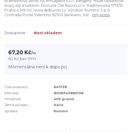
bramborový škrob 3%, emulgátor E471. Alergeny: může obsahovat
stopy sóji a luštěnin. Dovozce: Del Buono s.r.o. Radimovická 1773/15
Praha 4,149 00, www.delbuono.cz Výrobce: Rummo S.p.A
Contrada Ponte Valentino 82100 Beneveto, Itál...
celý popis
Dostupnost
Není skladem
67,20 Kč
/
ks
60 Kč
bez DPH
Momentálně není k dispozici
Číslo produktu:
643138
EAN kód:
8008343880138
Hmotnost:
400 gramů
Země původu:
Itálie
Výrobce:
Rummo