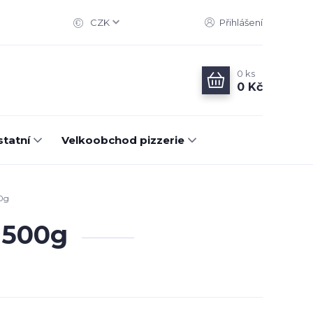
CZK
Přihlášení
0
ks
0 Kč
statní
Velkoobchod pizzerie
0g
 500g