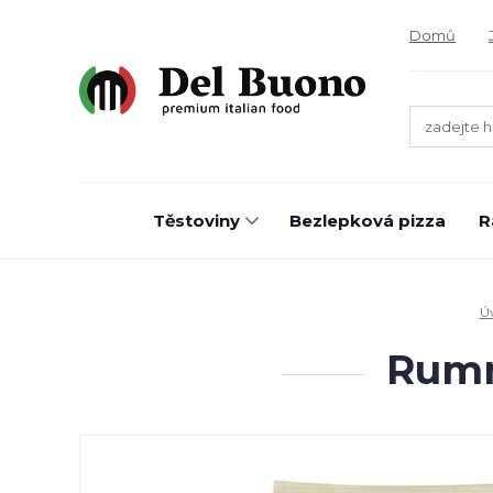
Domů
Těstoviny
Bezlepková pizza
R
Ú
Rumm