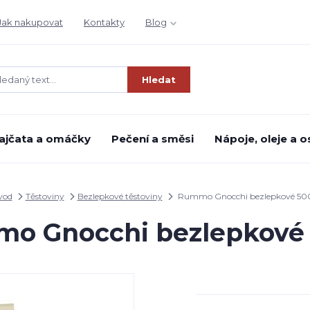
Jak nakupovat
Kontakty
Blog
Hledat
ajčata a omáčky
Pečení a směsi
Nápoje, oleje a o
vod
Těstoviny
Bezlepkové těstoviny
Rummo Gnocchi bezlepkové 50
o Gnocchi bezlepkové