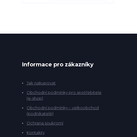
Informace pro zákazníky
Jak nakupovat
Obchodní podmínky pro spotřebitele
(e-shop)
Obchodní podmínky – velkoobchod
(podnikatelé)
Ochrana soukromí
Kontakty