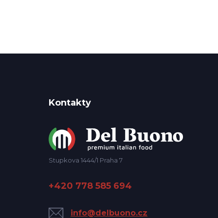
Kontakty
Stupkova 1444/1 Praha 7
+420 778 585 694
info@delbuono.cz