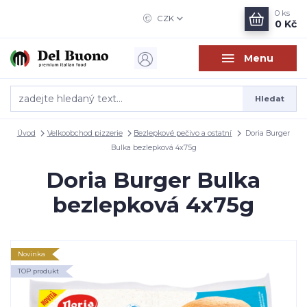
0
ks
CZK
0 Kč
Menu
Hledat
Úvod
Velkoobchod pizzerie
Bezlepkové pečivo a ostatní
Doria Burger
Bulka bezlepková 4x75g
Doria Burger Bulka
bezlepková 4x75g
Novinka
TOP produkt