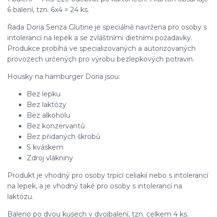
6 balení, tzn. 6x4 = 24 ks.
Řada Doria Senza Glutine je speciálně navržena pro osoby s
intolerancí na lepek a se zvláštními dietními požadavky.
Produkce probíhá ve specializovaných a autorizovaných
provozech určených pro výrobu bezlepkových potravin.
Housky na hamburger Doria jsou:
Bez lepku
Bez laktózy
Bez alkoholu
Bez konzervantů
Bez přidaných škrobů
S kváskem
Zdroj vlákniny
Produkt je vhodný pro osoby trpící celiakií nebo s intolerancí
na lepek, a je vhodný také pro osoby s intolerancí na
laktózu.
Baleno po dvou kusech v dvojbalení, tzn. celkem 4 ks.