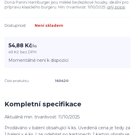
Doria Panini Hamburger jsou měkké bezlepkové housky, ideální pro
přípravu klasického burgeru. Min. trvanlivost: 11/10/2025.
celý popis
Dostupnost
Není skladem
54,88 Kč
/
ks
49 Kč
bez DPH
Momentálně není k dispozici
Číslo produktu:
160420
Kompletní specifikace
Aktuálně min. trvanlivost: 11/10/2025.
Prodáváno v balení obsahující 4 ks. Uvedená cena je tedy za
1 balení = 4 ks. Lze odebírat po kartonech: 1 karton obsahuje