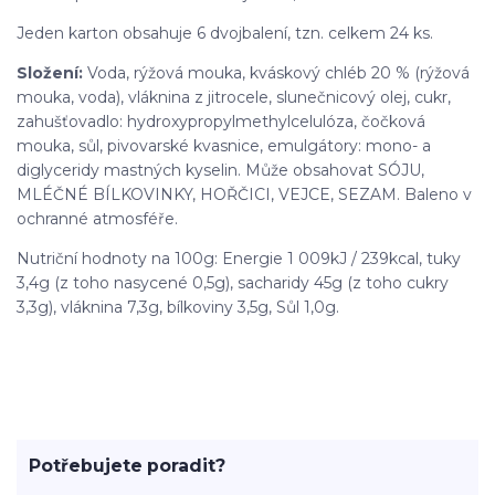
Jeden karton obsahuje 6 dvojbalení, tzn. celkem 24 ks.
Složení:
Voda, rýžová mouka, kváskový chléb 20 % (rýžová
mouka, voda), vláknina z jitrocele, slunečnicový olej, cukr,
zahušťovadlo: hydroxypropylmethylcelulóza, čočková
mouka, sůl, pivovarské kvasnice, emulgátory: mono- a
diglyceridy mastných kyselin. Může obsahovat SÓJU,
MLÉČNÉ BÍLKOVINKY, HOŘČICI, VEJCE, SEZAM. Baleno v
ochranné atmosféře.
Nutriční hodnoty na 100g: Energie 1 009kJ / 239kcal, tuky
3,4g (z toho nasycené 0,5g), sacharidy 45g (z toho cukry
3,3g), vláknina 7,3g, bílkoviny 3,5g, Sůl 1,0g.
Potřebujete poradit?