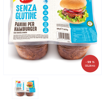
- 59 %
133,28 Kč