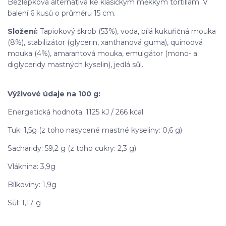
Bezlepková alternativa ke klasickým měkkým tortillám. V
balení 6 kusů o průměru 15 cm.
Složení:
Tapiokový škrob (53%), voda, bílá kukuřičná mouka
(8%), stabilizátor (glycerin, xanthanová guma), quinoová
mouka (4%), amarantová mouka, emulgátor (mono- a
diglyceridy mastných kyselin), jedlá sůl.
Výživové údaje na 100 g:
Energetická hodnota: 1125 kJ / 266 kcal
Tuk: 1,5g (z toho nasycené mastné kyseliny: 0,6 g)
Sacharidy: 59,2 g (z toho cukry: 2,3 g)
Vláknina: 3,9g
Bílkoviny: 1,9g
Sůl: 1,17 g