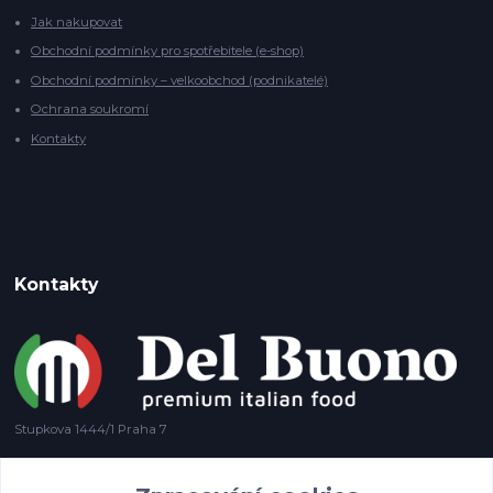
Jak nakupovat
Obchodní podmínky pro spotřebitele (e-shop)
Obchodní podmínky – velkoobchod (podnikatelé)
Ochrana soukromí
Kontakty
Kontakty
Stupkova 1444/1 Praha 7
+420 778 585 694