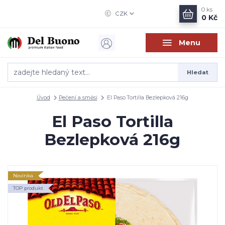
0
ks
CZK
0 Kč
Menu
Hledat
Úvod
Pečení a směsi
El Paso Tortilla Bezlepková 216g
El Paso Tortilla
Bezlepková 216g
Novinka
TOP produkt