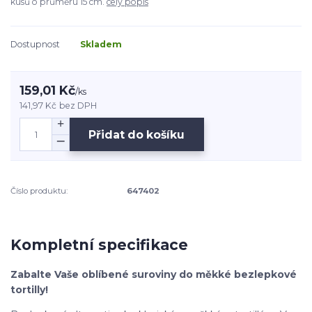
kusů o průměru 15 cm.
celý popis
Dostupnost
Skladem
159,01 Kč
/
ks
141,97 Kč
bez DPH
Přidat do košíku
Číslo produktu:
647402
Kompletní specifikace
Zabalte Vaše oblíbené suroviny do měkké bezlepkové
tortilly!