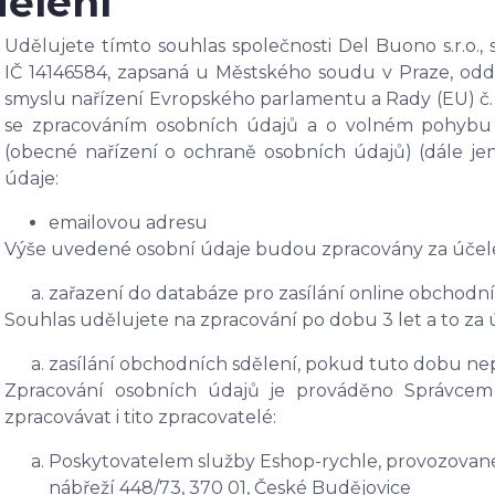
dělení
Udělujete tímto souhlas s
polečnosti Del Buono s.r.o.,
IČ 14146584, zapsaná u Městského soudu v Praze, oddí
smyslu nařízení Evropského parlamentu a Rady (EU) č. 2
se zpracováním osobních údajů a o volném pohybu 
(obecné nařízení o ochraně osobních údajů) (dále j
údaje:
emailovou adresu
Výše uvedené osobní údaje budou zpracovány za účel
zařazení do databáze pro zasílání online obchodní
Souhlas udělujete na zpracování po dobu 3 let a to za
zasílání obchodních sdělení, pokud tuto dobu ne
Zpracování osobních údajů je prováděno Správcem
zpracovávat i tito zpracovatelé:
Poskytovatelem služby Eshop-rychle, provozované 
nábřeží 448/73, 370 01, České Budějovice