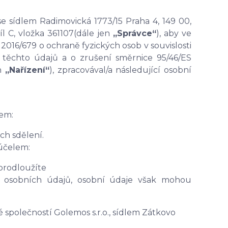
 se sídlem Radimovická 1773/15 Praha 4, 149 00,
l C, vložka 361107
(dále jen
„Správce“
), aby ve
016/679 o ochraně fyzických osob v souvislosti
těchto údajů a o zrušení směrnice 95/46/ES
en
„Nařízení“
), zpracovával/a následující osobní
em:
ch sdělení.
 účelem:
prodloužíte
 osobních údajů, osobní údaje však mohou
společností Golemos s.r.o., sídlem Zátkovo