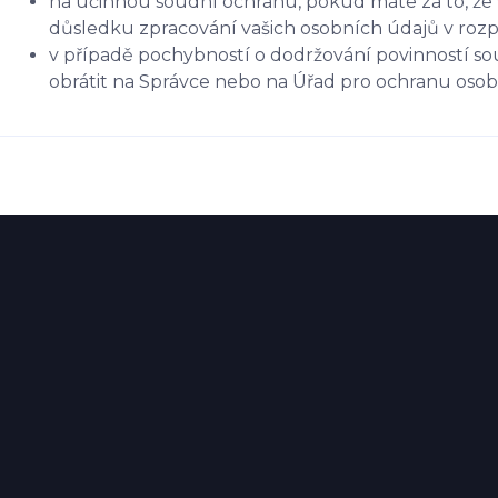
na účinnou soudní ochranu, pokud máte za to, že 
důsledku zpracování vašich osobních údajů v roz
v případě pochybností o dodržování povinností so
obrátit na Správce nebo na Úřad pro ochranu oso