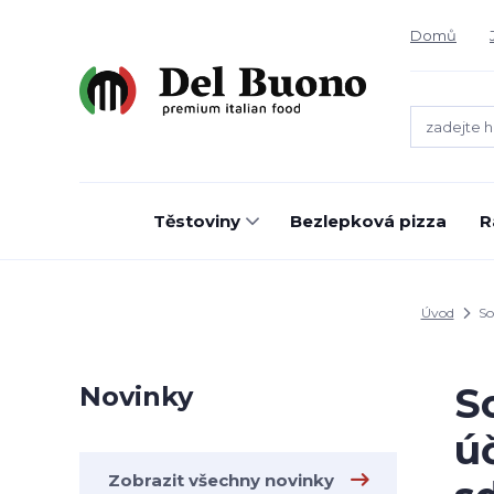
Domů
Těstoviny
Bezlepková pizza
R
Úvod
So
S
Novinky
ú
Zobrazit všechny novinky