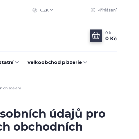
CZK
Přihlášení
0
ks
0 Kč
statní
Velkoobchod pizzerie
ích sdělení
sobních údajů pro
ých obchodních