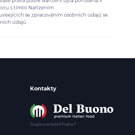
vaše práva podle Nařízení byla porušena v
poru s tímto Nařízením
uvisejících se zpracováním osobních údajů se
bních údajů
Kontakty
Stupkova 1444/1 Praha 7