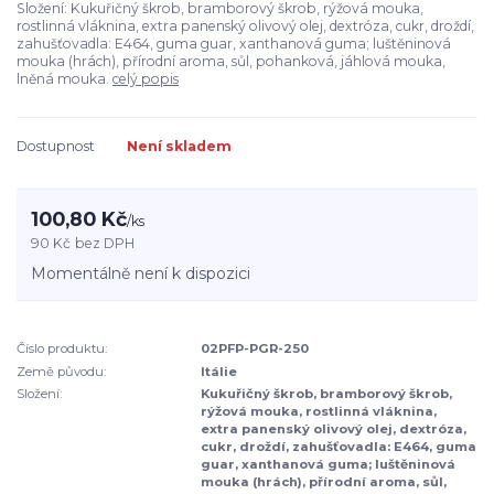
Složení: Kukuřičný škrob, bramborový škrob, rýžová mouka,
rostlinná vláknina, extra panenský olivový olej, dextróza, cukr, droždí,
zahušťovadla: E464, guma guar, xanthanová guma; luštěninová
mouka (hrách), přírodní aroma, sůl, pohanková, jáhlová mouka,
lněná mouka.
celý popis
Dostupnost
Není skladem
100,80 Kč
/
ks
90 Kč
bez DPH
Momentálně není k dispozici
Číslo produktu:
02PFP-PGR-250
Země původu:
Itálie
Složení:
Kukuřičný škrob, bramborový škrob,
rýžová mouka, rostlinná vláknina,
extra panenský olivový olej, dextróza,
cukr, droždí, zahušťovadla: E464, guma
guar, xanthanová guma; luštěninová
mouka (hrách), přírodní aroma, sůl,