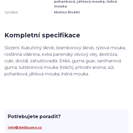
pohanková, jáhlová mouka, lněná
mouka
Výrobce:
Molino Rivetti
Kompletní specifikace
Složení: Kukuřičný škrob, bramborový škrob, rýžová mouka,
rostlinná vláknina, extra panenský olivový olej, dextróza,
cukr, droždí, zahušťovadla: E464, guma guar, xanthanová
guma; luštěninová mouka (hrách), přírodní aroma, sůl,
pohanková, jáhlová mouka, lněná mouka.
Potřebujete poradit?
info@delbuono.cz