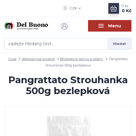
0
ks
CZK
0 Kč
Menu
Hledat
Úvod
Velkoobchod pizzerie
Bezlepkové pečivo a ostatní
Pangrattato
Strouhanka 500g bezlepková
Pangrattato Strouhanka
500g bezlepková