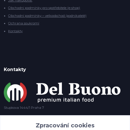
Jak nakupovat
Obchodní podmínky pro spotřebitele (e-shop)
Obchodní podmínky – velkoobchod (podnikatelé)
Ochrana soukromí
Kontakty
Kontakty
Stupkova 1444/1 Praha 7
+420 778 585 694
Zpracování cookies