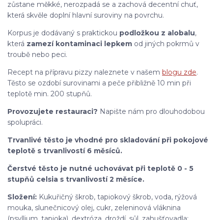
zůstane měkké, nerozpadá se a zachová decentní chuť,
která skvěle doplní hlavní suroviny na povrchu.
Korpus je dodávaný s praktickou
podložkou z alobalu
,
která
zamezí kontaminaci lepkem
od jiných pokrmů v
troubě nebo peci.
Recept na přípravu pizzy naleznete v našem
blogu zde
.
Těsto se ozdobí surovinami a peče přibližně 10 min při
teplotě min. 200 stupňů.
Provozujete restauraci?
Napište nám pro dlouhodobou
spolupráci.
Trvanlivé těsto je vhodné pro skladování při pokojové
teplotě s trvanlivostí 6 měsíců.
Čerstvé těsto je nutné uchovávat při teplotě 0 - 5
stupňů celsia s trvanlivostí 2 měsíce.
Složení:
Kukuřičný škrob, tapiokový škrob, voda, rýžová
mouka, slunečnicový olej, cukr, zeleninová vláknina
(psyllium, tapioka), dextróza, droždí, sůl, zahušťovadla: