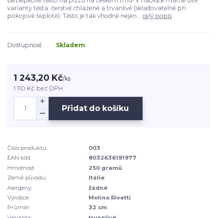
bezlepkové těsto na pizzu na českém trhu! V nabídce máme dvě
varianty těsta: čerstvé chlazené a trvanlivé (skladovatelné při
pokojové teplotě). Těsto je tak vhodné nejen...
celý popis
Dostupnost
Skladem
1 243,20 Kč
/
ks
1 110 Kč
bez DPH
Přidat do košíku
Číslo produktu:
003
EAN kód:
8032636191977
Hmotnost:
250 gramů
Země původu:
Itálie
Alergeny:
žádné
Výrobce:
Molino Rivetti
Průměr:
32 cm
Varianta:
trvanlivé