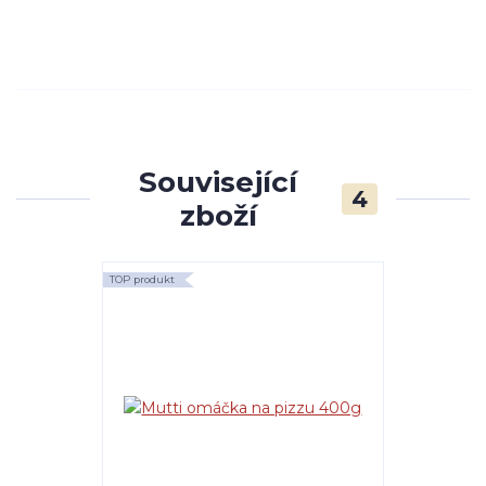
Související
4
zboží
TOP produkt