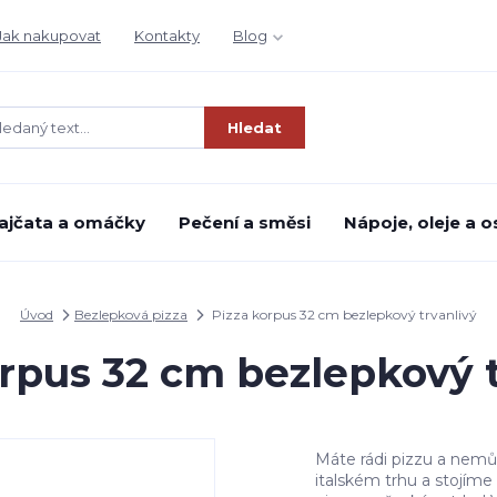
Jak nakupovat
Kontakty
Blog
Hledat
ajčata a omáčky
Pečení a směsi
Nápoje, oleje a o
Úvod
Bezlepková pizza
Pizza korpus 32 cm bezlepkový trvanlivý
orpus 32 cm bezlepkový t
Máte rádi pizzu a nemůž
italském trhu a stojíme 