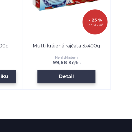
- 25 %
133,28 Kč
700g
Mutti krájená rajčata 3x400g
Není skladem
99,68 Kč
/
ks
šíku
Detail