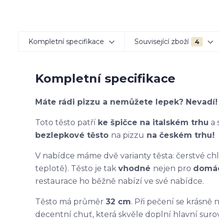
Kompletní specifikace
Související zboží
4
Kompletní specifikace
Máte rádi pizzu a nemůžete lepek? Nevadí!
Toto těsto patří
ke špičce na italském trhu
a 
bezlepkové těsto
na pizzu
na českém trhu!
V nabídce máme dvě varianty těsta: čerstvé chl
teplotě). Těsto je tak
vhodné
nejen pro
domác
restaurace ho běžně nabízí ve své nabídce.
Těsto má průměr
32 cm
. Při pečení se krásn
decentní chuť, která skvěle doplní hlavní suro