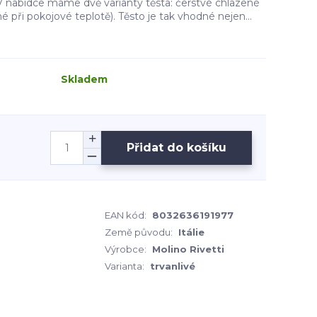
V nabídce máme dvě varianty těsta: čerstvé chlazené
né při pokojové teplotě). Těsto je tak vhodné nejen...
Skladem
Přidat do košíku
EAN kód:
8032636191977
Země původu:
Itálie
Výrobce:
Molino Rivetti
Varianta:
trvanlivé