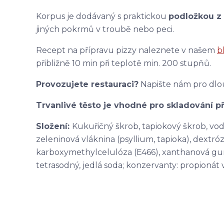
Korpus je dodávaný s praktickou
podložkou z 
jiných pokrmů v troubě nebo peci.
Recept na přípravu pizzy naleznete v našem
b
přibližně 10 min při teplotě min. 200 stupňů.
Provozujete restauraci?
Napište nám pro dlo
Trvanlivé těsto je vhodné pro skladování př
Složení:
Kukuřičný škrob, tapiokový škrob, vod
zeleninová vláknina (psyllium, tapioka), dextróz
karboxymethylcelulóza (E466), xanthanová guma
tetrasodný, jedlá soda; konzervanty: propionát 