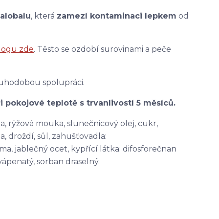
alobalu
, která
zamezí kontaminaci lepkem
od
logu zde
. Těsto se ozdobí surovinami a peče
uhodobou spolupráci.
i pokojové teplotě s trvanlivostí 5 měsíců.
a, rýžová mouka, slunečnicový olej, cukr,
a, droždí, sůl, zahušťovadla:
, jablečný ocet, kypřící látka: difosforečnan
vápenatý, sorban draselný.