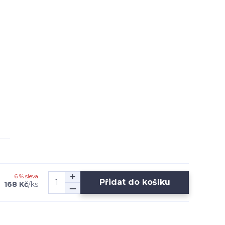
6 % sleva
Přidat do košíku
168 Kč
/
ks