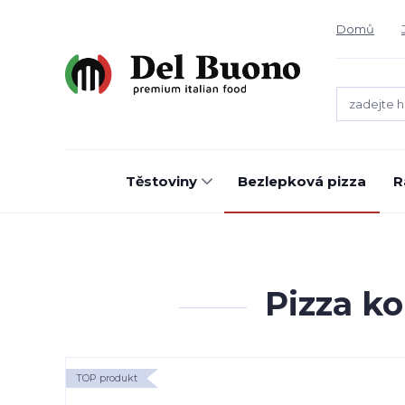
Domů
Těstoviny
Bezlepková pizza
R
Pizza k
TOP produkt