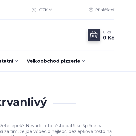
CZK
Přihlášení
0
ks
0 Kč
statní
Velkoobchod pizzerie
rvanlivý
ete lepek? Nevadí! Toto těsto patří ke špičce na
si za tím, že jde vůbec o nejlepší bezlepkové těsto na