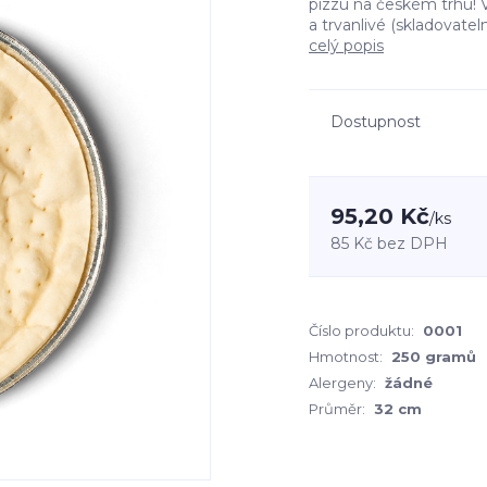
pizzu na českém trhu! 
a trvanlivé (skladovatel
celý popis
Dostupnost
95,20 Kč
/
ks
85 Kč
bez DPH
Číslo produktu:
0001
Hmotnost:
250 gramů
Alergeny:
žádné
Průměr:
32 cm