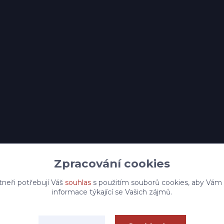
Zpracování cookies
tneři potřebují Váš
souhlas
s použitím souborů cookies, aby Vám
informace týkající se Vašich zájmů.