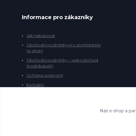
Informace pro zákazníky
Jak nakupovat
Obchodní podmínky pro spotřebitele
(e-shop)
Obchodní podmínky – velkoobchod
(podnikatelé)
Ochrana soukromí
Kontakty
Náš e-shop a par