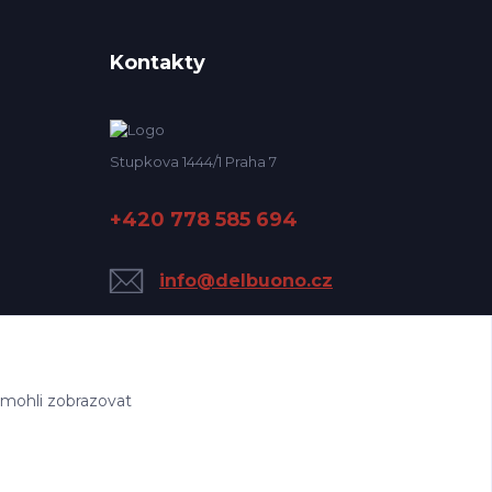
Kontakty
Stupkova 1444/1 Praha 7
+420 778 585 694
info@delbuono.cz
 mohli zobrazovat