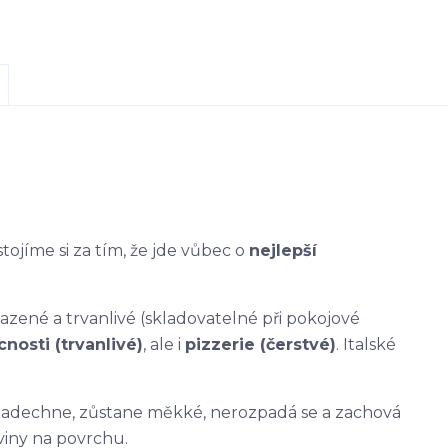
stojíme si za tím, že jde vůbec o
nejlepší
azené a trvanlivé (skladovatelné při pokojové
nosti (trvanlivé)
, ale i
pizzerie (čerstvé)
. Italské
ě nadechne, zůstane měkké, nerozpadá se a zachová
viny na povrchu.