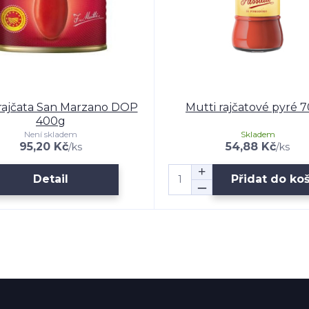
rajčata San Marzano DOP
Mutti rajčatové pyré 
400g
Není skladem
Skladem
95,20 Kč
54,88 Kč
/
ks
/
ks
Detail
Přidat do ko