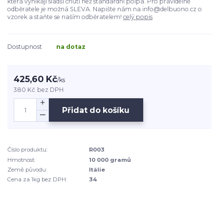
která vynikají sladší chutí než standardní polpa. Pro pravidelné
odběratele je možná SLEVA. Napište nám na info@delbuono.cz o
vzorek a staňte se naším odběratelem!
celý popis
Dostupnost
na dotaz
425,60 Kč
/
ks
380 Kč
bez DPH
Přidat do košíku
Číslo produktu:
R003
Hmotnost:
10 000 gramů
Země původu:
Itálie
Cena za 1kg bez DPH:
34