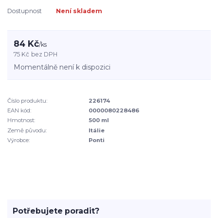
Dostupnost
Není skladem
84 Kč
/
ks
75 Kč
bez DPH
Momentálně není k dispozici
Číslo produktu:
226174
EAN kód:
0000080228486
Hmotnost:
500 ml
Země původu:
Itálie
Výrobce:
Ponti
Potřebujete poradit?