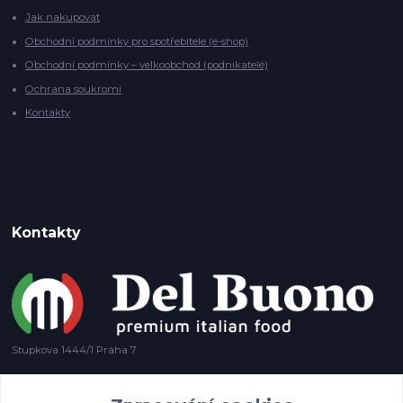
Jak nakupovat
Obchodní podmínky pro spotřebitele (e-shop)
Obchodní podmínky – velkoobchod (podnikatelé)
Ochrana soukromí
Kontakty
Kontakty
Stupkova 1444/1 Praha 7
+420 778 585 694