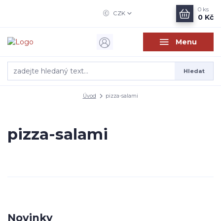
0
ks
CZK
0 Kč
Menu
Hledat
Úvod
pizza-salami
pizza-salami
Novinky