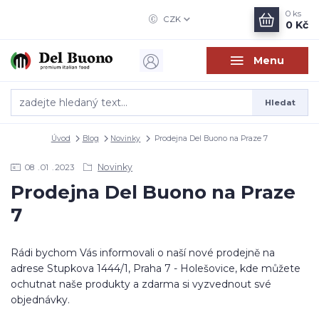
0
ks
CZK
0 Kč
Menu
Hledat
Úvod
Blog
Novinky
Prodejna Del Buono na Praze 7
Novinky
08
01
2023
Prodejna Del Buono na Praze
7
Rádi bychom Vás informovali o naší nové prodejně na
adrese Stupkova 1444/1, Praha 7 - Holešovice, kde můžete
ochutnat naše produkty a zdarma si vyzvednout své
objednávky.