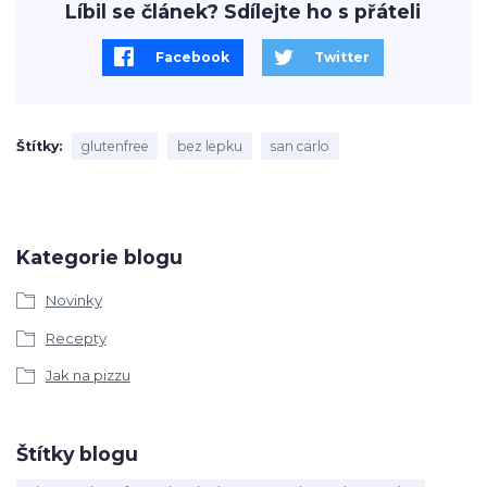
Líbil se článek? Sdílejte ho s přáteli
Facebook
Twitter
Štítky
glutenfree
bez lepku
san carlo
Kategorie blogu
Novinky
Recepty
Jak na pizzu
Štítky blogu