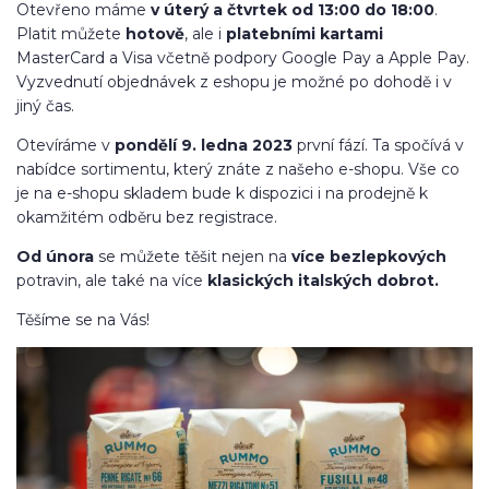
Otevřeno máme
v úterý a čtvrtek od 13:00 do 18:00
.
Platit můžete
hotově
, ale i
platebními kartami
MasterCard a Visa včetně podpory Google Pay a Apple Pay.
Vyzvednutí objednávek z eshopu je možné po dohodě i v
jiný čas.
Otevíráme v
pondělí 9. ledna 2023
první fází. Ta spočívá v
nabídce sortimentu, který znáte z našeho e-shopu. Vše co
je na e-shopu skladem bude k dispozici i na prodejně k
okamžitém odběru bez registrace.
Od února
se můžete
těšit nejen na
více bezlepkových
potravin, ale také na více
klasických italských dobrot.
Těšíme se na Vás!