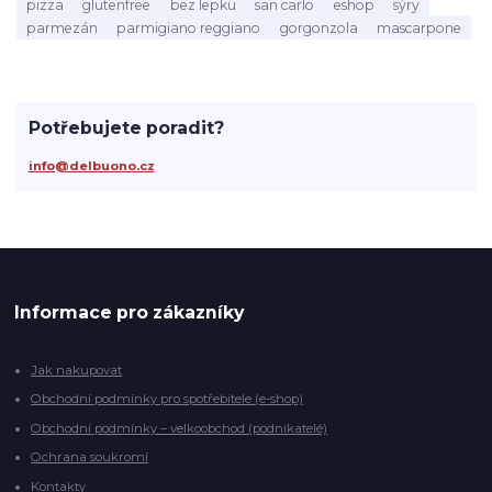
pizza
glutenfree
bez lepku
san carlo
eshop
sýry
parmezán
parmigiano reggiano
gorgonzola
mascarpone
Potřebujete poradit?
info@delbuono.cz
Informace pro zákazníky
Jak nakupovat
Obchodní podmínky pro spotřebitele (e-shop)
Obchodní podmínky – velkoobchod (podnikatelé)
Ochrana soukromí
Kontakty